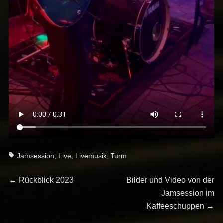
Tags
Jamsession
,
Live
,
Livemusik
,
Turm
Beitragsnavigation
Previous
Next
←
Rückblick 2023
Bilder und Video von der
post:
post:
Jamsession im
Kaffeeschuppen
→